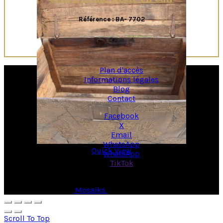
Référence : BA- 7702
Plan d'accès
Informations légales
Blog
Contact
Facebook
X
Email
WhatsApp
Quick View
WhatsApp
TikTok
© Copyright 2026 -
Mosaiks
- All Rights Reserved.
Scroll To Top