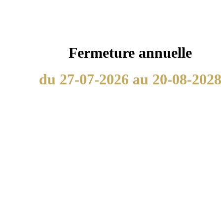
Fermeture annuelle
du 27-07-2026 au 20-08-202
Nous utilisons les cookies afin de fournir les services et
fonctionnalités proposés sur notre site et afin d’améliorer
l’expérience de nos utilisateurs. Les cookies sont des
données qui sont téléchargés ou stockés sur votre
ordinateur ou sur tout autre appareil.
Nous utilisons les cookies afin de fournir les services et
fonctionnalités proposés sur notre site et afin d’améliorer
l’expérience de nos utilisateurs.
Les cookies sont des données qui sont téléchargés ou