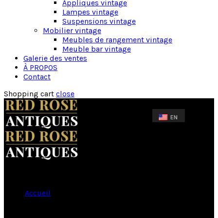
Appliques vintage
Lampes vintage
Suspensions vintage
Mobilier vintage
Meubles de rangement vintage
Meuble bar vintage
Galerie des ventes
À PROPOS
Contact
Shopping cart
close
Accueil