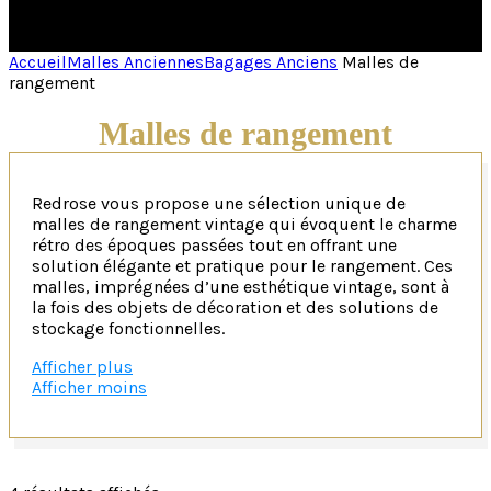
Accueil
Malles Anciennes
Bagages Anciens
Malles de
rangement
Malles de rangement
Redrose vous propose une sélection unique de
malles de rangement vintage qui évoquent le charme
rétro des époques passées tout en offrant une
solution élégante et pratique pour le rangement. Ces
malles, imprégnées d’une esthétique vintage, sont à
la fois des objets de décoration et des solutions de
stockage fonctionnelles.
Afficher plus
Matériaux nobles, finitions artisanales et détails vinta
Afficher moins
Typiquement conçues à partir de matériaux durables
tels que le bois, le cuir, le métal et parfois même du
canevas, ces malles arborent souvent des détails
caractéristiques du style vintage. Des coins renforcés