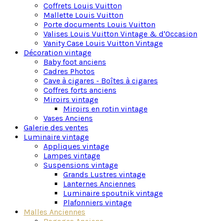
Coffrets Louis Vuitton
d’appoint ou même en pièces maîtresses
Mallette Louis Vuitton
décoratives.
Porte documents Louis Vuitton
Valises Louis Vuitton Vintage & d'Occasion
En résumé, une malle de rangement vintage incarne
Vanity Case Louis Vuitton Vintage
l’union entre le charme du passé et la fonctionnalité
Décoration vintage
moderne. Ces malles ajoutent une dimension
Baby foot anciens
esthétique à la fois nostalgique et pratique à
Cadres Photos
l’organisation de l’espace de vie, offrant aux
Cave à cigares - Boîtes à cigares
amateurs de vintage une option unique et stylisée
Coffres forts anciens
pour le rangement domestique.
Miroirs vintage
Miroirs en rotin vintage
Vases Anciens
Galerie des ventes
Luminaire vintage
Appliques vintage
Lampes vintage
Suspensions vintage
Grands Lustres vintage
Lanternes Anciennes
Luminaire spoutnik vintage
Plafonniers vintage
Malles Anciennes