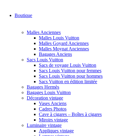
Boutique
Malles Anciennes
Malles Louis Vuitton
Malles Goyard Anciennes
Malles Moynat Anciennes
Bagages Anciens
Sacs Louis Vuitton
Sacs de voyage Louis Vuitton
Sacs Louis Vuitton pour femmes
Sacs Louis Vuitton pour hommes
Sacs Vuitton en édition limitée
Bagages Hermès
Bagages Louis Vuitton
Décoration vintage
Vases Anciens
Cadres Photos
Cave à cigares – Boîtes à cigares
Miroirs vintage
Luminaire vintage
Appliques vintage