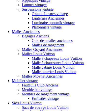
Appliques vintage
Lampes vintage
Suspensions vintage
Grands Lustres vintage
Lanternes Anciennes
Luminaire spoutnik vintage
Plafonniers vintage
Malles Anciennes
Bagages Anciens
Cote des malles anciennes
Malles de rangement
Malles Goyard Anciennes
Malles Louis Vuitton
Malle à chapeaux Louis Vuitton
Malle à chaussures Louis Vuitton
Malle cabine Louis Vuitton
Malle courrier Louis Vuitton
Malles Moynat Anciennes
Mobilier vintage
Fauteuils Club Anciens
Meuble bar vintage
Meubles de rangement vintage
Enfilades vintage
Sacs Louis Vuitton
Sacs de voyage Louis Vuitton