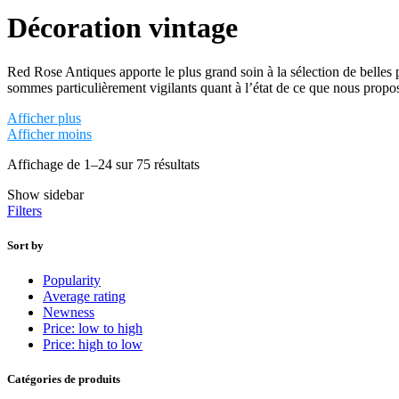
Décoration vintage
Red Rose Antiques apporte le plus grand soin à la sélection de belles
sommes particulièrement vigilants quant à l’état de ce que nous propos
Afficher plus
Français, italien ou anglais, tous nos articles de décoration vintage on
Afficher moins
de pièces est extrêmement vaste.
Affichage de 1–24 sur 75 résultats
Nous apprécions également les grands vases en verre de Murano. Entière
multiples. Ce type de grands vases en verre de Venise se regarde com
Show sidebar
l’artisanat d’art nous amène aussi à dénicher des pièces d’exception po
Filters
Mobilier de designer, miroirs et accessoires vintage pour
Sort by
Popularity
Average rating
Mobilier de designer ou pas, chaque meuble ou objet vintage ajoute une 
Newness
nos modes de vie ou nos appartements, il est essentiel pour le moral e
Price: low to high
habiller un pan de mur avec des
miroirs vintage
pour jouer sur les pe
Price: high to low
rendront vos intérieurs et votre vie uniques.
Catégories de produits
L’achat écoresponsable : préserver la planète grâce à la