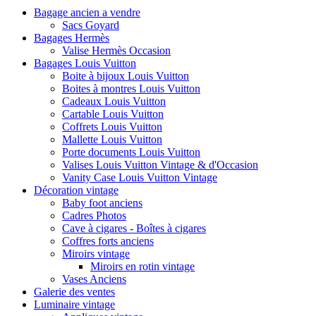
Bagage ancien a vendre
En plus de cet argument de poids, la déco vintage est bénéfique à l’év
Sacs Goyard
objets qui traversent les époques sans prendre une ride. Se meubler en
Bagages Hermès
En conclusion, s’équiper en décoration vintage est bon pour notre 
Valise Hermès Occasion
Bagages Louis Vuitton
Boite à bijoux Louis Vuitton
Boites à montres Louis Vuitton
Cadeaux Louis Vuitton
Cartable Louis Vuitton
Coffrets Louis Vuitton
Mallette Louis Vuitton
Porte documents Louis Vuitton
Valises Louis Vuitton Vintage & d'Occasion
Vanity Case Louis Vuitton Vintage
Décoration vintage
Baby foot anciens
Cadres Photos
Cave à cigares - Boîtes à cigares
Coffres forts anciens
Miroirs vintage
Miroirs en rotin vintage
Vases Anciens
Galerie des ventes
Luminaire vintage