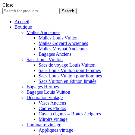
Close
Search
Search
for:
Accueil
Boutique
Malles Anciennes
Malles Louis Vuitton
Malles Goyard Anciennes
Malles Moynat Anciennes
Bagages Anciens
Sacs Louis Vuitton
Sacs de voyage Louis Vuitton
Sacs Louis Vuitton pour femmes
Sacs Louis Vuitton pour hommes
Sacs Vuitton en édition limitée
Bagages Hermès
Bagages Louis Vuitton
Décoration vintage
Vases Anciens
Cadres Photos
Cave à cigares – Boîtes à cigares
Miroirs vintage
Luminaire vintage
Appliques vintage