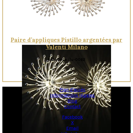
Paire d’appliques Pistillo argentées par
Valenti Milano
Référence : lu-0062
Plan d'accès
Informations légales
Blog
Contact
Facebook
X
Email