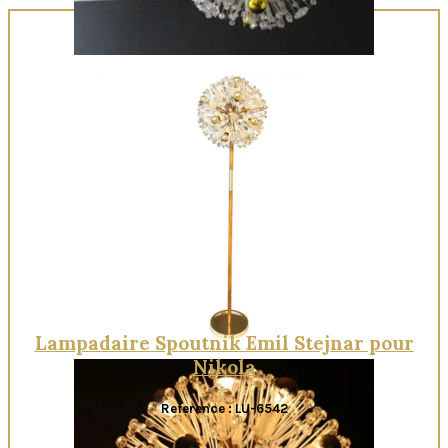
Quick View
Lampadaire Spoutnik Emil Stejnar pour
Nikola
Reference : LU-6542