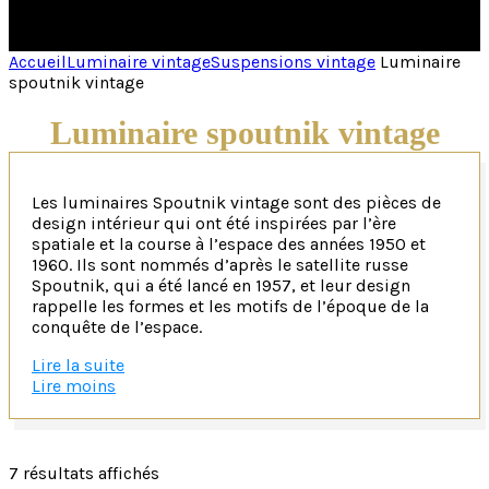
Accueil
Luminaire vintage
Suspensions vintage
Luminaire
spoutnik vintage
Luminaire spoutnik vintage
Les luminaires Spoutnik vintage sont des pièces de
design intérieur qui ont été inspirées par l’ère
spatiale et la course à l’espace des années 1950 et
1960. Ils sont nommés d’après le satellite russe
Spoutnik, qui a été lancé en 1957, et leur design
rappelle les formes et les motifs de l’époque de la
conquête de l’espace.
Lire la suite
Un design futuriste inspiré de l’ère spatiale et de la c
Lire moins
Les luminaires Spoutnik vintage se caractérisent par
leur esthétique futuriste et leur design unique, qui
se compose souvent de plusieurs bras ou branches
7 résultats affichés
qui émergent d’un centre sphérique, comme les