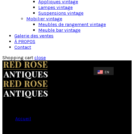
Appliques vintage
Lampes vintage
Suspensions vintage
Mobilier vintage
Meubles de rangement vintage
Meuble bar vintage
Galerie des ventes
À PROPOS
Contact
Shopping cart
close
Accueil