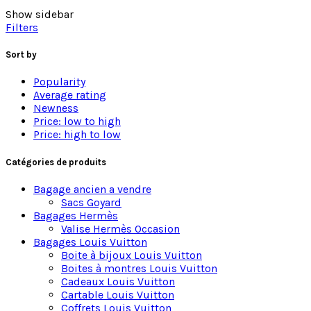
antennes d’un satellite. Ces bras sont souvent ornés
Show sidebar
d’ampoules en forme de boules, qui ajoutent une
Filters
touche ludique et originale à leur esthétique.
Sort by
Matériaux nobles et finitions métalliques : Laiton, ch
Popularity
Les luminaires Spoutnik vintage sont souvent
Average rating
fabriqués à partir de matériaux métalliques tels que
Newness
le laiton, le chrome ou l’aluminium, qui leur
Price: low to high
confèrent une apparence brillante et futuriste. Ils
Price: high to low
sont souvent décorés de détails délicats, tels que des
sphères de verre ou des motifs géométriques, qui
Catégories de produits
ajoutent une touche d’élégance à leur esthétique.
Bagage ancien a vendre
Éclairage chaleureux et pièce maîtresse pour intérieur
Sacs Goyard
Bagages Hermès
Ces luminaires sont très appréciés des
Valise Hermès Occasion
collectionneurs et des amateurs de design intérieur
Bagages Louis Vuitton
vintage pour leur esthétique unique et leur lien avec
Boite à bijoux Louis Vuitton
l’histoire de la conquête spatiale. Ils peuvent être
Boites à montres Louis Vuitton
utilisés pour ajouter une touche originale et ludique
Cadeaux Louis Vuitton
à n’importe quelle pièce, qu’il s’agisse d’un salon,
Cartable Louis Vuitton
d’une chambre à coucher ou d’une salle à manger.
Coffrets Louis Vuitton
Les luminaires Spoutnik vintage peuvent également