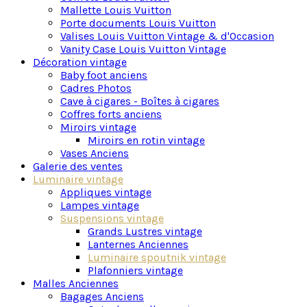
Mallette Louis Vuitton
être utilisés pour créer une ambiance chaleureuse et
Porte documents Louis Vuitton
accueillante dans une pièce, en diffusant une lumière
Valises Louis Vuitton Vintage & d'Occasion
douce et tamisée.
Vanity Case Louis Vuitton Vintage
Décoration vintage
Baby foot anciens
Cadres Photos
Cave à cigares - Boîtes à cigares
Coffres forts anciens
Miroirs vintage
Miroirs en rotin vintage
Vases Anciens
Galerie des ventes
Luminaire vintage
Appliques vintage
Lampes vintage
Suspensions vintage
Grands Lustres vintage
Lanternes Anciennes
Luminaire spoutnik vintage
Plafonniers vintage
Malles Anciennes
Bagages Anciens