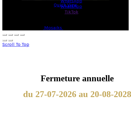
WhatsApp
Quick View
WhatsApp
TikTok
© Copyright 2026 -
Mosaiks
- All Rights Reserved.
Scroll To Top
Fermeture annuelle
du 27-07-2026 au 20-08-202
Nous utilisons les cookies afin de fournir les services et