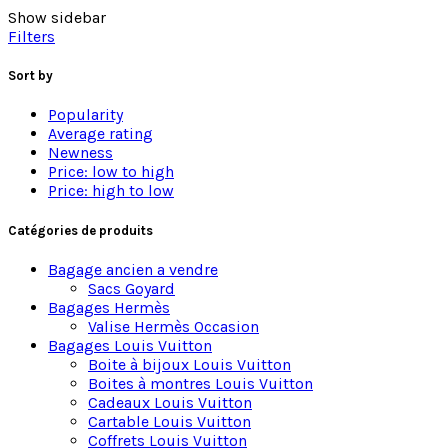
détendue et confortable, ou pour ajouter une touche
Show sidebar
de glamour et de sophistication.
Filters
Les avantages d’adopter des lampes vintage d’excepti
Sort by
Popularity
Average rating
Elles offrent un look classique et élégant qui ne se
Newness
démodera jamais.
Price: low to high
Elles sont disponibles dans une variété de styles et
Price: high to low
de matériaux pour s’adapter à tous les goûts.
Catégories de produits
Si vous recherchez une lampe qui ajoutera une
touche de style et de caractère à votre intérieur, une
Bagage ancien a vendre
lampe vintage est un excellent choix.
Sacs Goyard
Bagages Hermès
Valise Hermès Occasion
Bagages Louis Vuitton
Boite à bijoux Louis Vuitton
Boites à montres Louis Vuitton
Cadeaux Louis Vuitton
Cartable Louis Vuitton
Coffrets Louis Vuitton