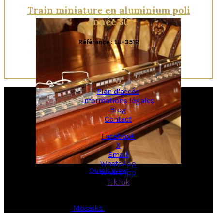
Train miniature en aluminium poli
année 30
Référence : LU-3512
Plan d'accès
Informations légales
Blog
Contact
Facebook
X
Email
WhatsApp
Quick View
WhatsApp
TikTok
© Copyright 2026 -
Mosaiks
- All Rights Reserved.