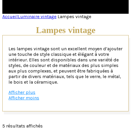
Accueil
Luminaire vintage
Lampes vintage
Lampes vintage
Les lampes vintage sont un excellent moyen d’ajouter
une touche de style classique et élégant à votre
intérieur. Elles sont disponibles dans une variété de
styles, de couleur et de matériaux des plus simples
aux plus complexes, et peuvent être fabriquées à
partir de divers matériaux, tels que le verre, le métal,
le bois et la céramique.
Afficher plus
Créer une ambiance chaleureuse avec une lampe rétr
Afficher moins
Les lampes vintage peuvent être utilisées dans
n’importe quelle pièce de la maison, mais elles sont
particulièrement populaires dans les salons, les
salles à manger et les chambres à coucher. Elles
5 résultats affichés
peuvent être utilisées pour créer une atmosphère