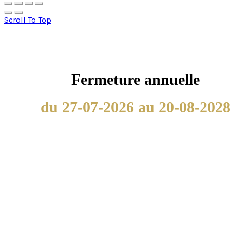
Scroll To Top
Fermeture annuelle
du 27-07-2026 au 20-08-202
Nous utilisons les cookies afin de fournir les services et
fonctionnalités proposés sur notre site et afin d’améliorer
l’expérience de nos utilisateurs. Les cookies sont des
données qui sont téléchargés ou stockés sur votre
ordinateur ou sur tout autre appareil.
Nous utilisons les cookies afin de fournir les services et
fonctionnalités proposés sur notre site et afin d’améliorer