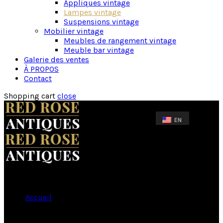
Appliques vintage
Lampes vintage
Suspensions vintage
Mobilier vintage
Meubles de rangement vintage
Meuble bar vintage
Galerie des ventes
À PROPOS
Contact
Shopping cart
close
Accueil