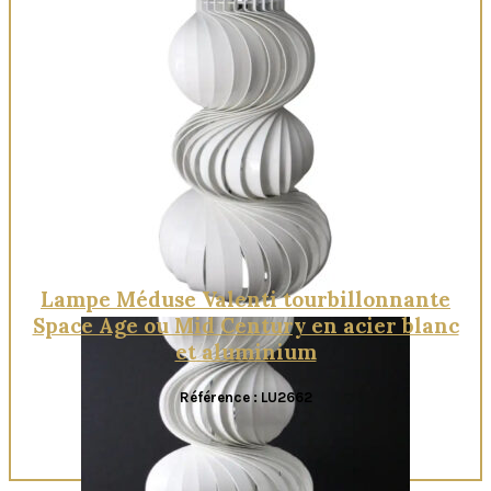
Lampe Méduse Valenti tourbillonnante
Space Age ou Mid Century en acier blanc
et aluminium
Référence : LU2662