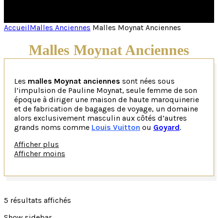
Accueil
Malles Anciennes
Malles Moynat Anciennes
Malles Moynat Anciennes
Les
malles Moynat anciennes
sont nées sous
l’impulsion de Pauline Moynat, seule femme de son
époque à diriger une maison de haute maroquinerie
et de fabrication de bagages de voyage, un domaine
alors exclusivement masculin aux côtés d’autres
grands noms comme
Louis Vuitton
ou
Goyard
.
Afficher plus
Portée par un caractère énergique et créatif en pleine
Afficher moins
Belle Époque parisienne, elle s’est consacrée avec
passion à la conception de coffres et de pièces de
luxe sur mesure. Depuis l’ouverture de sa première
boutique avenue de l’Opéra à Paris en 1869, le célèbre
malletier est devenu une référence incontournable
5 résultats affichés
pour les collectionneurs du monde entier.
Show sidebar