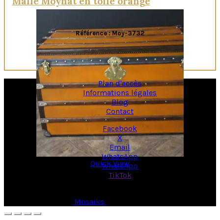
Malle Moynat en toile orange
Référence : Moy-3732
Plan d'accès
Informations légales
Blog
Contact
Facebook
X
Email
WhatsApp
Quick View
WhatsApp
TikTok
© Copyright 2026 -
Mosaiks
- All Rights Reserved.