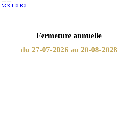
Scroll To Top
Fermeture annuelle
du 27-07-2026 au 20-08-202
Nous utilisons les cookies afin de fournir les services et
fonctionnalités proposés sur notre site et afin d’améliorer
l’expérience de nos utilisateurs. Les cookies sont des
données qui sont téléchargés ou stockés sur votre
ordinateur ou sur tout autre appareil.
Nous utilisons les cookies afin de fournir les services et
fonctionnalités proposés sur notre site et afin d’améliorer
l’expérience de nos utilisateurs.