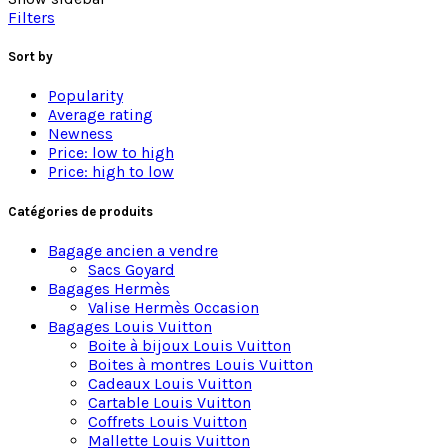
Notre sélection de malles Moynat d’époque expertisées
Filters
Red Rose Antiques
vous présente une sélection
Sort by
exclusive de
malles Moynat d’occasion et de
collection
: modèles courrier, formats cabine et
Popularity
coffres automobiles d’époque. Chaque création
Average rating
présentée dans notre catalogue est rigoureusement
Newness
expertisée, authentifiée et restaurée dans les règles
Price: low to high
de l’art par des spécialistes du patrimoine.
Price: high to low
Retrouvez ces objets de prestige au sein de notre
Catégories de produits
galerie au Marché des Puces de Saint-Ouen ou
commandez directement en ligne avec livraison
Bagage ancien a vendre
sécurisée dans le monde entier.
Sacs Goyard
Bagages Hermès
Valise Hermès Occasion
Bagages Louis Vuitton
Boite à bijoux Louis Vuitton
Boites à montres Louis Vuitton
Cadeaux Louis Vuitton
Cartable Louis Vuitton
Coffrets Louis Vuitton
Mallette Louis Vuitton