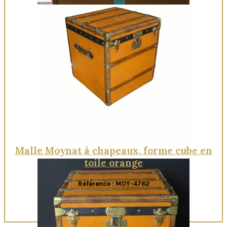
Quick View
Malle Moynat à chapeaux, forme cube en
toile orange
Référence : MOY-4762