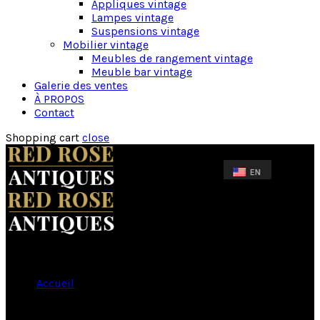
Appliques vintage
Lampes vintage
Suspensions vintage
Mobilier vintage
Meubles de rangement vintage
Meuble bar vintage
Galerie des ventes
À PROPOS
Contact
Shopping cart
close
Accueil