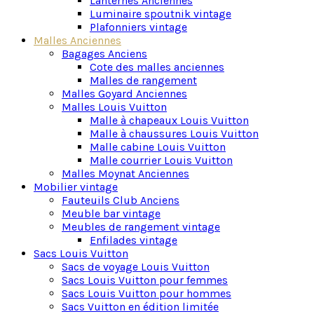
Lanternes Anciennes
une fonctionnalité et un style intemporels qui
Luminaire spoutnik vintage
s’adapteront à tous vos besoins.
Plafonniers vintage
Malles Anciennes
Offrez-vous ou offrez-en à quelqu’un d’autre le luxe
Bagages Anciens
qu’il mérite et faites de chaque achat une expérience
Cote des malles anciennes
unique. Explorez notre collection de malles
Malles de rangement
anciennes de marque et trouvez la pièce qui
Malles Goyard Anciennes
complétera votre collection.
Malles Louis Vuitton
Malle à chapeaux Louis Vuitton
Malle à chaussures Louis Vuitton
Malle cabine Louis Vuitton
Malle courrier Louis Vuitton
Malles Moynat Anciennes
Mobilier vintage
Fauteuils Club Anciens
Meuble bar vintage
Meubles de rangement vintage
Enfilades vintage
Sacs Louis Vuitton
Sacs de voyage Louis Vuitton
Sacs Louis Vuitton pour femmes
Sacs Louis Vuitton pour hommes
Sacs Vuitton en édition limitée