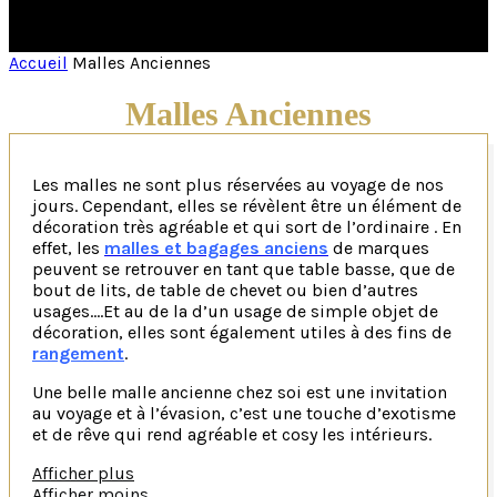
Accueil
Malles Anciennes
Malles Anciennes
Les malles ne sont plus réservées au voyage de nos
jours. Cependant, elles se révèlent être un élément de
décoration très agréable et qui sort de l’ordinaire . En
effet, les
malles et bagages anciens
de marques
peuvent se retrouver en tant que table basse, que de
bout de lits, de table de chevet ou bien d’autres
usages….Et au de la d’un usage de simple objet de
décoration, elles sont également utiles à des fins de
rangement
.
Une belle malle ancienne chez soi est une invitation
au voyage et à l’évasion, c’est une touche d’exotisme
et de rêve qui rend agréable et cosy les intérieurs.
Malles anciennes de marque, de luxe ou anonyme,
Afficher plus
chacune, riche de sa patine pourrait nous raconter
Afficher moins