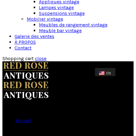
Appliques vintage
Lampes vintage
Suspensions vintage
Mobilier vintage
Meubles de rangement vintage
Meuble bar vintage
Galerie des ventes
À PROPOS
Contact
Shopping cart
close
Accueil