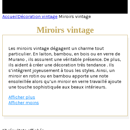
Accueil
Décoration vintage
Miroirs vintage
Miroirs vintage
Les miroirs vintage dégagent un charme tout
particulier. En laiton, bambou, en bois ou en verre de
Murano , ils assurent une véritable présence. De plus,
ils aident à créer une décoration très tendance . Ils
s’intègrent joyeusement à tous les styles. Ainsi, un
miroir en rotin ou en bambou apporte une note
ensoleillée alors qu’un miroir en verre travaillé ajoute
une touche sophistiquée aux beaux intérieurs.
Afficher plus
Les miroirs vintage peuvent se fixer au mur ou se
Afficher moins
poser sur une console ou une commode..
Afin de bien intégrer un miroir vintage à votre
intérieur, il ne faut pas hésiter pas à le marier avec
notre mobilier vintage ou notre luminaire vintage.