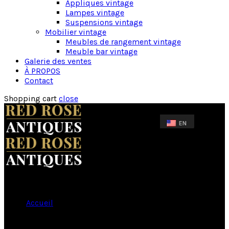
Appliques vintage
Lampes vintage
Suspensions vintage
Mobilier vintage
Meubles de rangement vintage
Meuble bar vintage
Galerie des ventes
À PROPOS
Contact
Shopping cart
close
Accueil