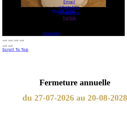
Email
WhatsApp
Quick View
WhatsApp
TikTok
© Copyright 2026 -
Mosaiks
- All Rights Reserved.
Scroll To Top
Fermeture annuelle
du 27-07-2026 au 20-08-202