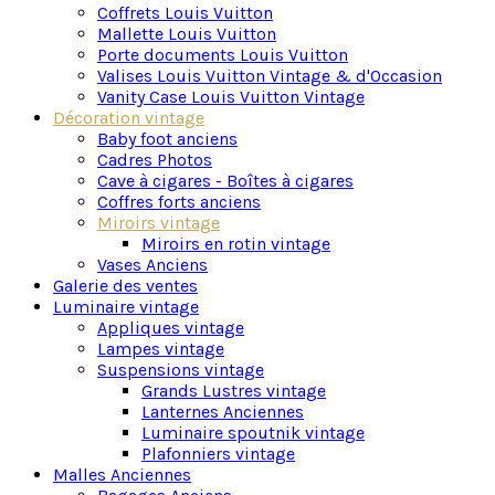
intérieur. Ils sont disponibles dans différents styles
Coffrets Louis Vuitton
et formats, de la classique glace ovale en bois à la
Mallette Louis Vuitton
glace rectangulaire en métal.
Porte documents Louis Vuitton
Valises Louis Vuitton Vintage & d'Occasion
Variété de matériaux et styles : Du laiton au verre d
Vanity Case Louis Vuitton Vintage
Décoration vintage
De plus, nos miroirs vintage sont disponibles dans
Baby foot anciens
une variété de couleurs et de matériaux. Vous
Cadres Photos
trouverez des miroirs en bois, en laiton, en plastique,
Cave à cigares - Boîtes à cigares
en verre et même en cuivre. Vous pourrez également
Coffres forts anciens
choisir entre des couleurs plus classiques comme le
Miroirs vintage
noir, le blanc et le gris, ou des couleurs plus
Miroirs en rotin vintage
originales telles que le bleu, le rouge et le jaune.
Vases Anciens
Galerie des ventes
Des miroirs vintage en laiton aux formes libres ou
Luminaire vintage
plus structurées sont disponibles a coté de
miroirs
Appliques vintage
vintage en rotin
typiques des années 60, style «
Lampes vintage
french riviera » ou de très impressionnants miroirs
Suspensions vintage
en verre de Murano colorés.
Grands Lustres vintage
Lanternes Anciennes
Trouvez le miroir vintage idéal pour votre décoration
Luminaire spoutnik vintage
Plafonniers vintage
Vous souhaitez donner une touche spéciale à votre
Malles Anciennes
intérieur ? Découvrez les miroirs vintage proposés