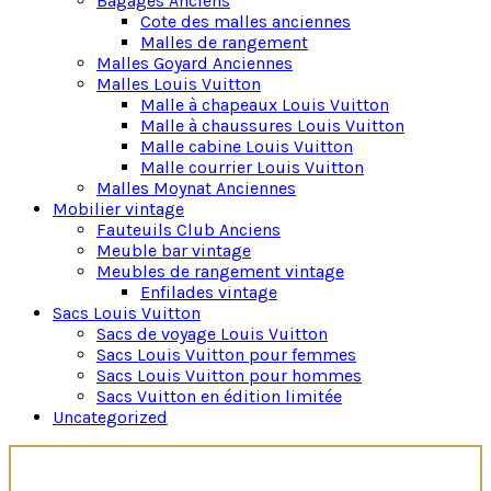
Bagages Anciens
par Red Rose Antiques. Nous avons une large
Cote des malles anciennes
sélection de produits pour répondre à toutes vos
Malles de rangement
envies…
Malles Goyard Anciennes
Malles Louis Vuitton
Découvrez des miroirs vintage pour tous les goûts.
Malle à chapeaux Louis Vuitton
Vous trouverez des miroirs intemporels et modernes
Malle à chaussures Louis Vuitton
qui s’adapteront à votre décoration intérieure.
Malle cabine Louis Vuitton
N’attendez plus et ajoutez une touche unique à votre
Malle courrier Louis Vuitton
intérieur avec notre sélection de miroirs vintage.
Malles Moynat Anciennes
Mobilier vintage
Fauteuils Club Anciens
Meuble bar vintage
Meubles de rangement vintage
Enfilades vintage
Sacs Louis Vuitton
Sacs de voyage Louis Vuitton
Sacs Louis Vuitton pour femmes
Sacs Louis Vuitton pour hommes
Sacs Vuitton en édition limitée
Uncategorized