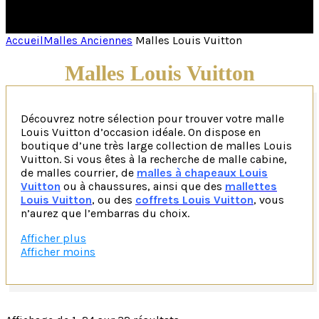
Accueil
Malles Anciennes
Malles Louis Vuitton
Malles Louis Vuitton
Découvrez notre sélection pour trouver votre malle
Louis Vuitton d’occasion idéale. On dispose en
boutique d’une très large collection de malles Louis
Vuitton. Si vous êtes à la recherche de malle cabine,
de malles courrier, de
malles à chapeaux Louis
Vuitton
ou à chaussures, ainsi que des
mallettes
Louis Vuitton
, ou des
coffrets Louis Vuitton
, vous
n’aurez que l’embarras du choix.
Afficher plus
Les malles Louis Vuitton, symboles intemporels du
Afficher moins
luxe et de l’artisanat français de luxe perpétuent
l’élégance à travers à la française depuis plus de 170
ans. Dans cet article, nous vous proposons une
immersion dans l’univers exclusif des malles Louis
Vuitton, une fusion parfaite entre l’héritage