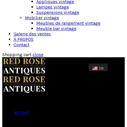
Appliques vintage
Lampes vintage
Suspensions vintage
Mobilier vintage
Meubles de rangement vintage
Meuble bar vintage
Galerie des ventes
À PROPOS
Contact
Shopping cart
close
Accueil