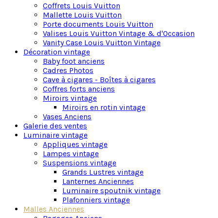
Coffrets Louis Vuitton
Les malles Louis Vuitton se distinguent par leur
Mallette Louis Vuitton
design exceptionnel et leur esthétique raffinée. Les
Porte documents Louis Vuitton
finitions laiton doré, les rivets assortis et les
Valises Louis Vuitton Vintage & d'Occasion
poignées élégantes ajoutent une touche de
Vanity Case Louis Vuitton Vintage
sophistication.
Décoration vintage
Les détails minutieusement pensés, tels que les
Baby foot anciens
coins renforcés et les serrures iconiques, reflètent
Cadres Photos
l’engagement de la marque envers la durabilité et le
Cave à cigares - Boîtes à cigares
style.
Coffres forts anciens
Miroirs vintage
Un objet de décoration haut de gamme et un investiss
Miroirs en rotin vintage
Vases Anciens
Galerie des ventes
Luminaire vintage
Ces malles ne sont pas seulement des œuvres d’art,
Appliques vintage
elles sont également conçues pour une fonctionnalité
Lampes vintage
optimale. Les espaces intérieurs bien organisés
Suspensions vintage
offrent un rangement intelligent et efficace pour vos
Grands Lustres vintage
effets personnels lors de vos voyages.
Lanternes Anciennes
Luminaire spoutnik vintage
Cependant, le plus souvent , ce sont des éléments de
Plafonniers vintage
décoration et de rangement parfaits. Chaque malle
Malles Anciennes
constitue une alliance parfaite entre l’esthétique haut