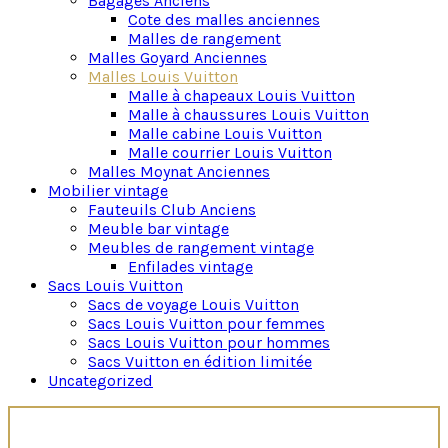
Bagages Anciens
de gamme et la praticité.
Cote des malles anciennes
Malles de rangement
Acquérir une malle Louis Vuitton ancienne va au-delà
Malles Goyard Anciennes
d’une simple possession. C’est un investissement
Malles Louis Vuitton
dans le luxe durable. La renommée mondiale de la
Malle à chapeaux Louis Vuitton
marque et la qualité exceptionnelle de ses produits
Malle à chaussures Louis Vuitton
en font des pièces prisées qui résistent à l’épreuve
Malle cabine Louis Vuitton
du temps et dont la valeur ne cesse d’augmenter.
Malle courrier Louis Vuitton
Malles Moynat Anciennes
Les malles Louis Vuitton demeurent une déclaration
Mobilier vintage
d’un style intemporel, un symbole de raffinement et
Fauteuils Club Anciens
de sophistication. Que vous soyez un voyageur
Meuble bar vintage
passionné ou un amateur de design, posséder une
Meubles de rangement vintage
malle Louis Vuitton occasion est bien plus qu’une
Enfilades vintage
acquisition, c’est l’expression d’un goût exquis et
Sacs Louis Vuitton
d’un amour pour l’élégance intemporelle.
Sacs de voyage Louis Vuitton
Notre galerie propose également aux passionnés
Sacs Louis Vuitton pour femmes
d’autres fleurons de la bagagerie de luxe historique,
Sacs Louis Vuitton pour hommes
à l’instar des mythiques
malles Goyard
ou des très
Sacs Vuitton en édition limitée
élégantes
malles Moynat
d’époque.
Uncategorized