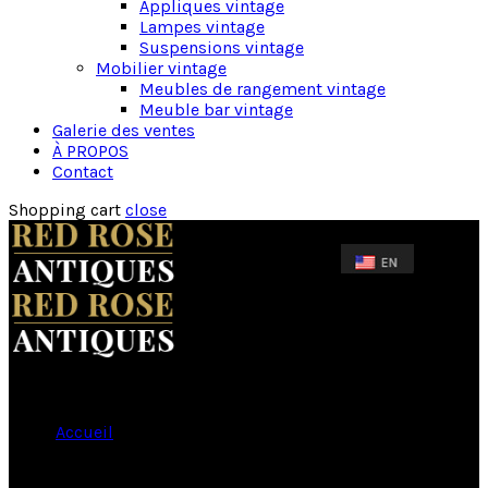
Appliques vintage
Lampes vintage
Suspensions vintage
Mobilier vintage
Meubles de rangement vintage
Meuble bar vintage
Galerie des ventes
À PROPOS
Contact
Shopping cart
close
Accueil