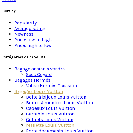
À l’intérieur, une organisation intelligente offre une
Sort by
praticité inégalée. Des compartiments dédiés pour
les documents, les gadgets électroniques et les
Popularity
effets personnels assurent une gestion efficace de
Average rating
votre journée bien remplie. La mallette est dotée de
Newness
fermetures éclair et de finitions en cuir de première
Price: low to high
qualité, garantissant non seulement une durabilité
Price: high to low
exceptionnelle, mais aussi une expérience luxueuse à
chaque utilisation.
Catégories de produits
Prestige et élégance pour professionnels exigeants
Bagage ancien a vendre
Sacs Goyard
Portez votre succès avec style en optant pour la
Bagages Hermès
mallette Louis Vuitton vintage, l’alliance parfaite
Valise Hermès Occasion
entre fonctionnalité exquise et allure prestigieuse,
Bagages Louis Vuitton
pour les professionnels qui exigent l’excellence à
Boite à bijoux Louis Vuitton
chaque étape de leur parcours.
Boites à montres Louis Vuitton
Cadeaux Louis Vuitton
Complétez votre univers d’affaires
Cartable Louis Vuitton
Coffrets Louis Vuitton
Créer un set assorti :
Accompagnez votre
Mallette Louis Vuitton
mallette rigide de nos
valises Louis Vuitton
Porte documents Louis Vuitton
d’occasion
pour vos déplacements