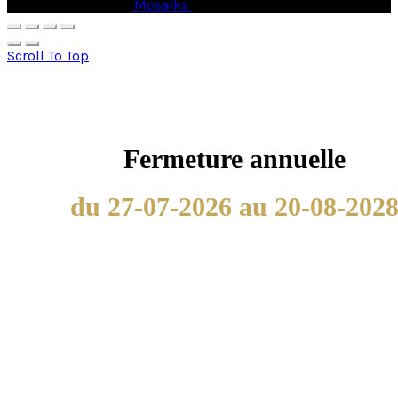
© Copyright 2026 -
Mosaiks
- All Rights Reserved.
Scroll To Top
Fermeture annuelle
du 27-07-2026 au 20-08-202
Nous utilisons les cookies afin de fournir les services et
fonctionnalités proposés sur notre site et afin d’améliorer
l’expérience de nos utilisateurs. Les cookies sont des
données qui sont téléchargés ou stockés sur votre
ordinateur ou sur tout autre appareil.
Nous utilisons les cookies afin de fournir les services et