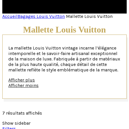
Accueil
Bagages Louis Vuitton
Mallette Louis Vuitton
Mallette Louis Vuitton
La mallette Louis Vuitton vintage incarne l’élégance
intemporelle et le savoir-faire artisanal exceptionnel
de la maison de luxe. Fabriquée à partir de matériaux
de la plus haute qualité, chaque détail de cette
mallette reflète le style emblématique de la marque.
Afficher plus
Un design sophistiqué au service de la fonctionnalité
Afficher moins
Son design sophistiqué allie fonctionnalité et
esthétique avec une précision méticuleuse. Les
emblématiques motifs monogrammes de Louis
Vuitton ornent subtilement la surface, ajoutant une
7 résultats affichés
touche de prestige à cet accessoire professionnel.
Show sidebar
>
Organisation intérieure intelligente et finitions cuir 
Filters