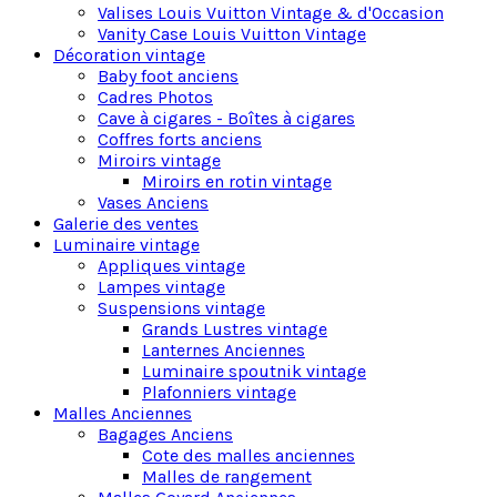
Valises Louis Vuitton Vintage & d'Occasion
professionnels et vos voyages d’affaires.
Vanity Case Louis Vuitton Vintage
Organisation de luxe :
Complétez vos
Décoration vintage
accessoires de bureau en les associant à nos
Baby foot anciens
boîtes à montres
et
coffrets de collection
Cadres Photos
Louis Vuitton
.
Cave à cigares - Boîtes à cigares
Coffres forts anciens
Miroirs vintage
Miroirs en rotin vintage
Vases Anciens
Galerie des ventes
Luminaire vintage
Appliques vintage
Lampes vintage
Suspensions vintage
Grands Lustres vintage
Lanternes Anciennes
Luminaire spoutnik vintage
Plafonniers vintage
Malles Anciennes
Bagages Anciens
Cote des malles anciennes
Malles de rangement