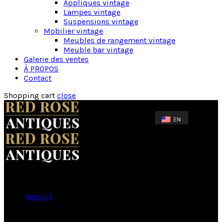
Appliques vintage
Lampes vintage
Suspensions vintage
Mobilier vintage
Meubles de rangement vintage
Meuble bar vintage
Galerie des ventes
À PROPOS
Contact
Shopping cart
close
Accueil