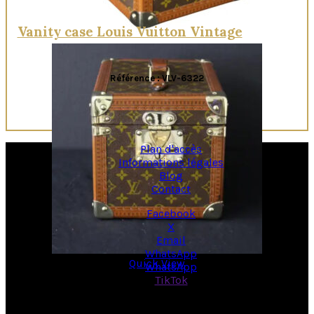
Vanity case Louis Vuitton Vintage
Référence : VLV-6322
Plan d'accès
Informations légales
Blog
Contact
Facebook
X
Email
WhatsApp
Quick View
WhatsApp
TikTok