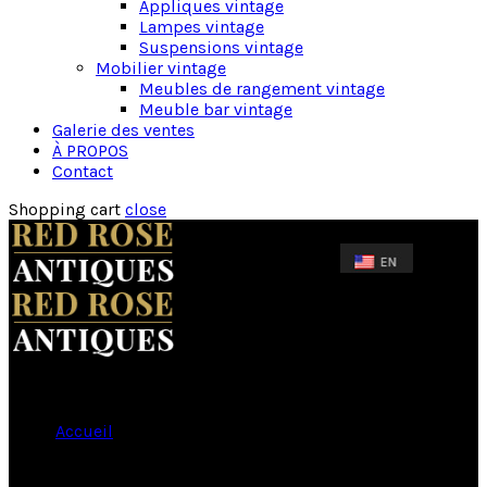
Appliques vintage
Lampes vintage
Suspensions vintage
Mobilier vintage
Meubles de rangement vintage
Meuble bar vintage
Galerie des ventes
À PROPOS
Contact
Shopping cart
close
Accueil