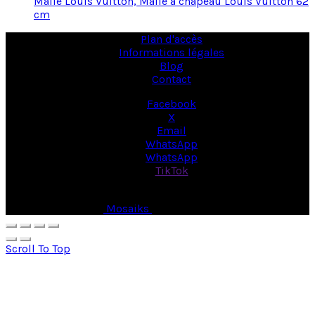
Malle Louis Vuitton, Malle à chapeau Louis Vuitton 62
cm
Plan d'accès
Informations légales
Blog
Contact
Facebook
X
Email
WhatsApp
WhatsApp
TikTok
© Copyright 2026 -
Mosaiks
- All Rights Reserved.
Scroll To Top