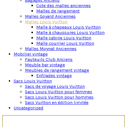
Bagages Anciens
de gamme et la praticité.
Cote des malles anciennes
Malles de rangement
Acquérir une malle Louis Vuitton ancienne va au-delà
Malles Goyard Anciennes
d’une simple possession. C’est un investissement
Malles Louis Vuitton
dans le luxe durable. La renommée mondiale de la
Malle à chapeaux Louis Vuitton
marque et la qualité exceptionnelle de ses produits
Malle à chaussures Louis Vuitton
en font des pièces prisées qui résistent à l’épreuve
Malle cabine Louis Vuitton
du temps et dont la valeur ne cesse d’augmenter.
Malle courrier Louis Vuitton
Malles Moynat Anciennes
Les malles Louis Vuitton demeurent une déclaration
Mobilier vintage
d’un style intemporel, un symbole de raffinement et
Fauteuils Club Anciens
de sophistication. Que vous soyez un voyageur
Meuble bar vintage
passionné ou un amateur de design, posséder une
Meubles de rangement vintage
malle Louis Vuitton occasion est bien plus qu’une
Enfilades vintage
acquisition, c’est l’expression d’un goût exquis et
Sacs Louis Vuitton
d’un amour pour l’élégance intemporelle.
Sacs de voyage Louis Vuitton
Notre galerie propose également aux passionnés
Sacs Louis Vuitton pour femmes
d’autres fleurons de la bagagerie de luxe historique,
Sacs Louis Vuitton pour hommes
à l’instar des mythiques
malles Goyard
ou des très
Sacs Vuitton en édition limitée
élégantes
malles Moynat
d’époque.
Uncategorized