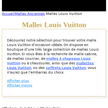
Accueil
Malles Anciennes
Malles Louis Vuitton
Malles Louis Vuitton
Découvrez notre sélection pour trouver votre malle
Louis Vuitton d’occasion idéale. On dispose en
boutique d’une très large collection de malles Louis
Vuitton. Si vous êtes à la recherche de malle cabine,
de malles courrier, de
malles à chapeaux Louis
Vuitton
ou à chaussures, ainsi que des
mallettes
Louis Vuitton
, ou des
coffrets Louis Vuitton
, vous
n’aurez que l’embarras du choix.
Afficher plus
Les malles Louis Vuitton, symboles intemporels du
Afficher moins
luxe et de l’artisanat français de luxe perpétuent
l’élégance à travers à la française depuis plus de 170
ans. Dans cet article, nous vous proposons une
immersion dans l’univers exclusif des malles Louis
Vuitton, une fusion parfaite entre l’héritage