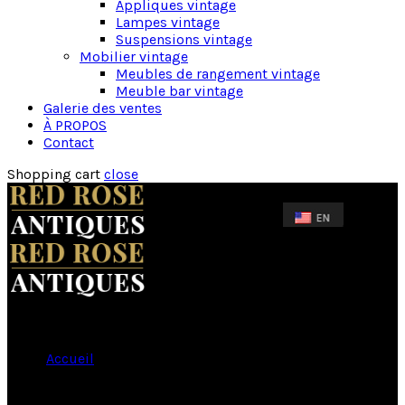
Appliques vintage
Lampes vintage
Suspensions vintage
Mobilier vintage
Meubles de rangement vintage
Meuble bar vintage
Galerie des ventes
À PROPOS
Contact
Shopping cart
close
Accueil