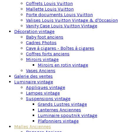
Coffrets Louis Vuitton
Les malles Louis Vuitton se distinguent par leur
Mallette Louis Vuitton
design exceptionnel et leur esthétique raffinée. Les
Porte documents Louis Vuitton
finitions laiton doré, les rivets assortis et les
Valises Louis Vuitton Vintage & d'Occasion
poignées élégantes ajoutent une touche de
Vanity Case Louis Vuitton Vintage
sophistication.
Décoration vintage
Les détails minutieusement pensés, tels que les
Baby foot anciens
coins renforcés et les serrures iconiques, reflètent
Cadres Photos
l’engagement de la marque envers la durabilité et le
Cave à cigares - Boîtes à cigares
style.
Coffres forts anciens
Miroirs vintage
Un objet de décoration haut de gamme et un investiss
Miroirs en rotin vintage
Vases Anciens
Galerie des ventes
Luminaire vintage
Ces malles ne sont pas seulement des œuvres d’art,
Appliques vintage
elles sont également conçues pour une fonctionnalité
Lampes vintage
optimale. Les espaces intérieurs bien organisés
Suspensions vintage
offrent un rangement intelligent et efficace pour vos
Grands Lustres vintage
effets personnels lors de vos voyages.
Lanternes Anciennes
Luminaire spoutnik vintage
Cependant, le plus souvent , ce sont des éléments de
Plafonniers vintage
décoration et de rangement parfaits. Chaque malle
Malles Anciennes
constitue une alliance parfaite entre l’esthétique haut