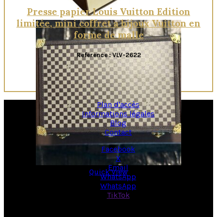
Presse papier Louis Vuitton Edition
limitée, mini coffret a bijoux Vuitton en
forme de malle
Reference : VLV-2622
Plan d'accès
Informations légales
Blog
Contact
Facebook
X
Email
Quick View
WhatsApp
WhatsApp
TikTok