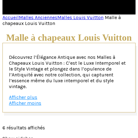
Accueil
Malles Anciennes
Malles Louis Vuitton
Malle à
chapeaux Louis Vuitton
Malle à chapeaux Louis Vuitton
Découvrez l’Élégance Antique avec nos Malles à
Chapeaux Louis Vuitton : C’est le Luxe Intemporel et
le Style Vintage et plongez dans l’opulence de
l’Antiquité avec notre collection, qui capturent
l’essence même du luxe intemporel et du style
vintage.
Fabriquées avec un savoir-faire artisanal
Afficher plus
exceptionnel et ornées de détails exquis, nos malles
Afficher moins
à chapeaux sont un hommage à l’élégance et au
prestige de l’époque ancienne.
Un savoir-faire d’exception et la toile Monogram pour 
6 résultats affichés
Chaque malle à chapeaux Louis Vuitton est une