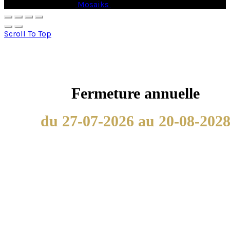
© Copyright 2026 -
Mosaiks
- All Rights Reserved.
Scroll To Top
Fermeture annuelle
du 27-07-2026 au 20-08-202
Nous utilisons les cookies afin de fournir les services et
fonctionnalités proposés sur notre site et afin d’améliorer
l’expérience de nos utilisateurs. Les cookies sont des
données qui sont téléchargés ou stockés sur votre
ordinateur ou sur tout autre appareil.