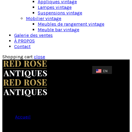
Appliques vintage
Lampes vintage
Suspensions vintage
Mobilier vintage
Meubles de rangement vintage
Meuble bar vintage
Galerie des ventes
À PROPOS
Contact
Shopping cart
close
Accueil