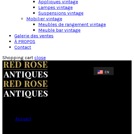
Appliques vintage
Lampes vintage
Suspensions vintage
Mobilier vintage
Meubles de rangement vintage
Meuble bar vintage
Galerie des ventes
À PROPOS
Contact
Shopping cart
close
Accueil