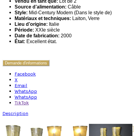
Vendu en tant que:
Lot de 2
Source d’alimentation:
Câble
Style:
Mid-Century Modern (Dans le style de)
Matériaux et techniques:
Laiton, Verre
Lieu d’origine:
Italie
Période:
XXIe siècle
Date de fabrication:
2000
État:
Excellent état.
Demande d'informations
Facebook
X
Email
WhatsApp
WhatsApp
TikTok
Description