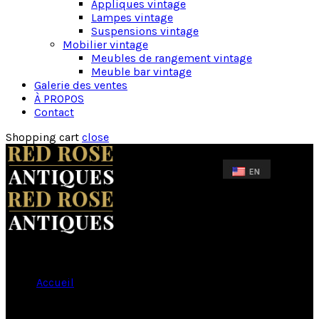
Appliques vintage
Lampes vintage
Suspensions vintage
Mobilier vintage
Meubles de rangement vintage
Meuble bar vintage
Galerie des ventes
À PROPOS
Contact
Shopping cart
close
Accueil