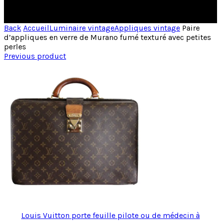
Back
Accueil
Luminaire vintage
Appliques vintage
Paire
d’appliques en verre de Murano fumé texturé avec petites
perles
Previous product
Louis Vuitton porte feuille pilote ou de médecin à