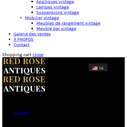
Appliques vintage
Lampes vintage
Suspensions vintage
Mobilier vintage
Meubles de rangement vintage
Meuble bar vintage
Galerie des ventes
À PROPOS
Contact
Shopping cart
close
Accueil