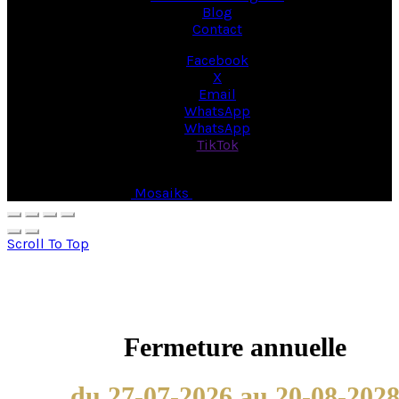
Blog
Contact
Facebook
X
Email
WhatsApp
WhatsApp
TikTok
© Copyright 2026 -
Mosaiks
- All Rights Reserved.
Scroll To Top
Fermeture annuelle
du 27-07-2026 au 20-08-202