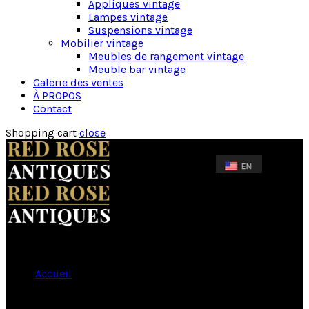
Appliques vintage
Lampes vintage
Suspensions vintage
Mobilier vintage
Meubles de rangement vintage
Meuble bar vintage
Galerie des ventes
À PROPOS
Contact
Shopping cart
close
Accueil