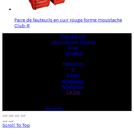
Paire de fauteuils en cuir rouge forme moustache
Club-R
Plan d'accès
Informations légales
Blog
Contact
Facebook
X
Email
WhatsApp
WhatsApp
TikTok
© Copyright 2026 -
Mosaiks
- All Rights Reserved.
Scroll To Top