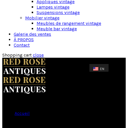
Appliques vintage
Lampes vintage
Suspensions vintage
Mobilier vintage
Meubles de rangement vintage
Meuble bar vintage
Galerie des ventes
À PROPOS
Contact
Shopping cart
close
Accueil