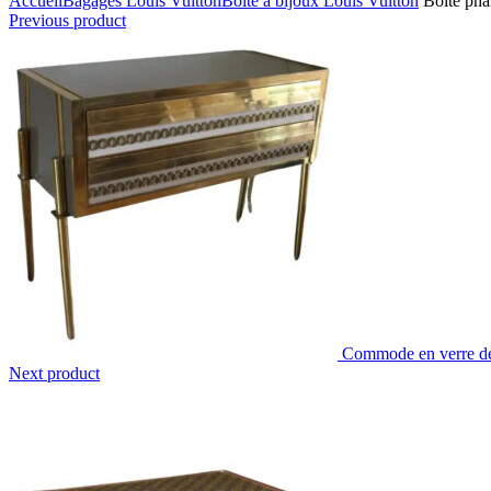
Accueil
Bagages Louis Vuitton
Boite à bijoux Louis Vuitton
Boite pha
Previous product
Commode en verre de 
Next product