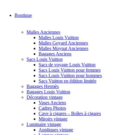
Boutique
Malles Anciennes
Malles Louis Vuitton
Malles Goyard Anciennes
Malles Moynat Anciennes
Bagages Anciens
Sacs Louis Vuitton
Sacs de voyage Louis Vuitton
Sacs Louis Vuitton pour femmes
Sacs Louis Vuitton pour hommes
Sacs Vuitton en édition limitée
Bagages Hermès
Bagages Louis Vuitton
Décoration vintage
Vases Anciens
Cadres Photos
Cave à cigares – Boîtes à cigares
Miroirs vintage
Luminaire vintage
Appliques vintage