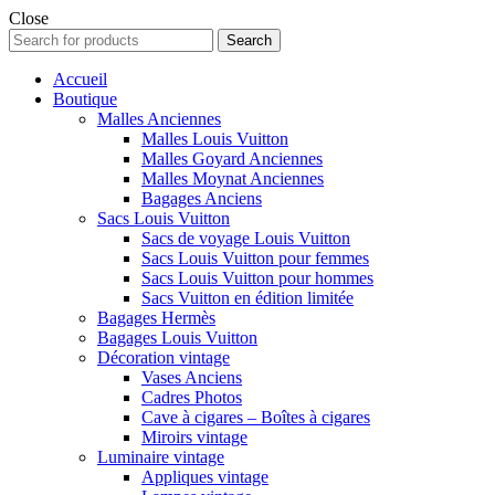
Close
Search
Search
for:
Accueil
Boutique
Malles Anciennes
Malles Louis Vuitton
Malles Goyard Anciennes
Malles Moynat Anciennes
Bagages Anciens
Sacs Louis Vuitton
Sacs de voyage Louis Vuitton
Sacs Louis Vuitton pour femmes
Sacs Louis Vuitton pour hommes
Sacs Vuitton en édition limitée
Bagages Hermès
Bagages Louis Vuitton
Décoration vintage
Vases Anciens
Cadres Photos
Cave à cigares – Boîtes à cigares
Miroirs vintage
Luminaire vintage
Appliques vintage