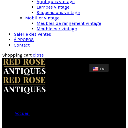
Appliques vintage
Lampes vintage
Suspensions vintage
Mobilier vintage
Meubles de rangement vintage
Meuble bar vintage
Galerie des ventes
À PROPOS
Contact
Shopping cart
close
Accueil