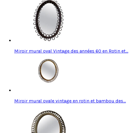
Miroir mural oval Vintage des années 60 en Rotin et…
Miroir mural ovale vintage en rotin et bambou des…